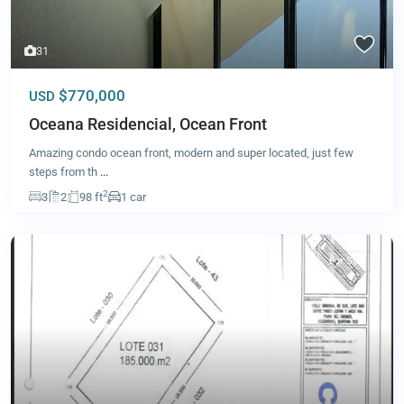
31
$770,000
USD
Oceana Residencial, Ocean Front
Amazing condo ocean front, modern and super located, just few
steps from th
...
2
3
2
98 ft
1 car
For Sale