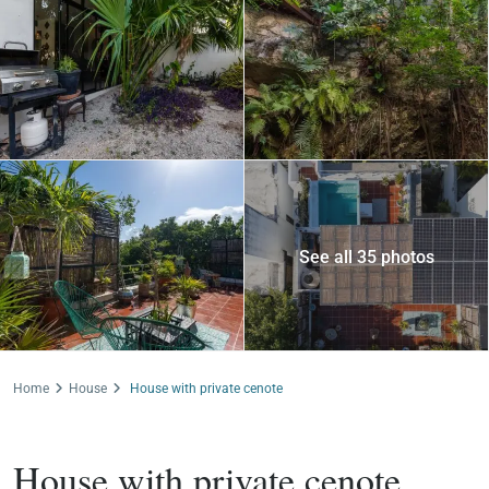
See all 35 photos
Home
House
House with private cenote
For Sale
House
House with private cenote