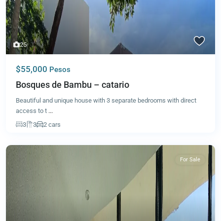
25
$55,000
Pesos
Bosques de Bambu – catario
Beautiful and unique house with 3 separate bedrooms with direct
access to t
...
3
3
2 cars
For Sale