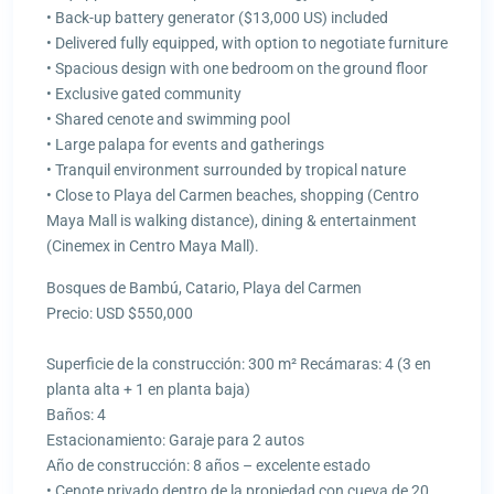
• Back-up battery generator ($13,000 US) included
• Delivered fully equipped, with option to negotiate furniture
• Spacious design with one bedroom on the ground floor
• Exclusive gated community
• Shared cenote and swimming pool
• Large palapa for events and gatherings
• Tranquil environment surrounded by tropical nature
• Close to Playa del Carmen beaches, shopping (Centro
Maya Mall is walking distance), dining & entertainment
(Cinemex in Centro Maya Mall).
Bosques de Bambú, Catario, Playa del Carmen
Precio: USD $550,000
Superficie de la construcción: 300 m² Recámaras: 4 (3 en
planta alta + 1 en planta baja)
Baños: 4
Estacionamiento: Garaje para 2 autos
Año de construcción: 8 años – excelente estado
• Cenote privado dentro de la propiedad con cueva de 20